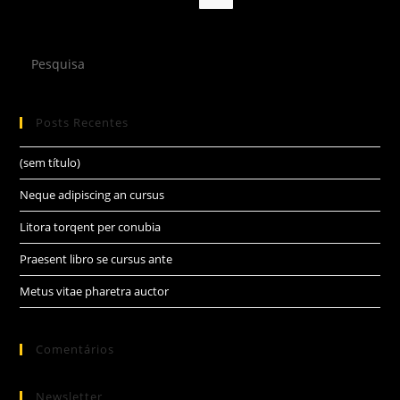
Search
this
website
Posts Recentes
(sem título)
Neque adipiscing an cursus
Litora torqent per conubia
Praesent libro se cursus ante
Metus vitae pharetra auctor
Comentários
Newsletter