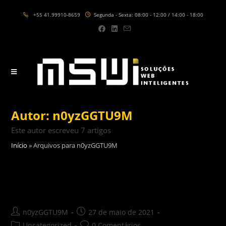
Skip
+55 41.99910-8659
Segunda - Sexta: 08:00 - 12:00 / 14:00 - 18:00
to
content
Autor:
n0yzGGTU9M
Este autor escreveu 7 artigos
Início
»
Arquivos para n0yzGGTU9M
Post
Post
n0yzGGTU9M
27 de maio de 2021
author:
published:
Post
Post
Uncategorized
0 Comentários