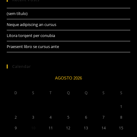
(sem título)
Neque adipiscing an cursus
Litora torqent per conubia
Praesent libro se cursus ante
Calendar
AGOSTO 2026
D
S
T
Q
Q
S
S
1
2
3
4
5
6
7
8
9
10
11
12
13
14
15