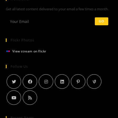
Get all latest content delivered to your email a few times a month.
GO
Flickr Photos
View stream on flickr
Follow Us
Recent Posts