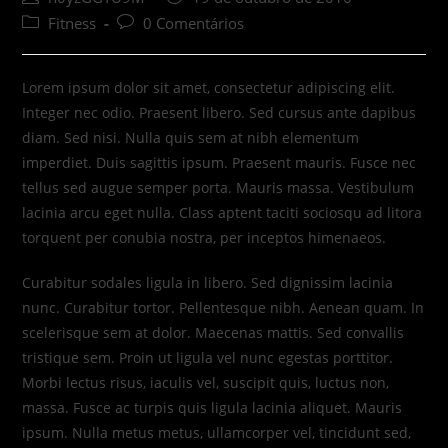
author:
published:
Post
Post
Fitness
0 Comentários
category:
comments:
Lorem ipsum dolor sit amet, consectetur adipiscing elit.
Integer nec odio. Praesent libero. Sed cursus ante dapibus
diam. Sed nisi. Nulla quis sem at nibh elementum
imperdiet. Duis sagittis ipsum. Praesent mauris. Fusce nec
tellus sed augue semper porta. Mauris massa. Vestibulum
lacinia arcu eget nulla. Class aptent taciti sociosqu ad litora
torquent per conubia nostra, per inceptos himenaeos.
Curabitur sodales ligula in libero. Sed dignissim lacinia
nunc. Curabitur tortor. Pellentesque nibh. Aenean quam. In
scelerisque sem at dolor. Maecenas mattis. Sed convallis
tristique sem. Proin ut ligula vel nunc egestas porttitor.
Morbi lectus risus, iaculis vel, suscipit quis, luctus non,
massa. Fusce ac turpis quis ligula lacinia aliquet. Mauris
ipsum. Nulla metus metus, ullamcorper vel, tincidunt sed,