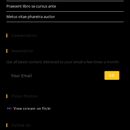
Praesent libro se cursus ante
Metus vitae pharetra auctor
Comentários
Newsletter
Get all latest content delivered to your email a few times a month.
GO
Flickr Photos
View stream on flickr
Follow Us