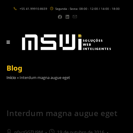
Skip
+55 41.99910-8659
Segunda - Sexta: 08:00 - 12:00 / 14:00 - 18:00
to
content
Blog
Início
»
Interdum magna augue eget
Interdum magna augue eget
Post
Post
n0yzGGTU9M
19 de outubro de 2016