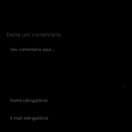
Deixe um comentário
Comment
Digite
seu
nome
Enter
ou
your
nome
email